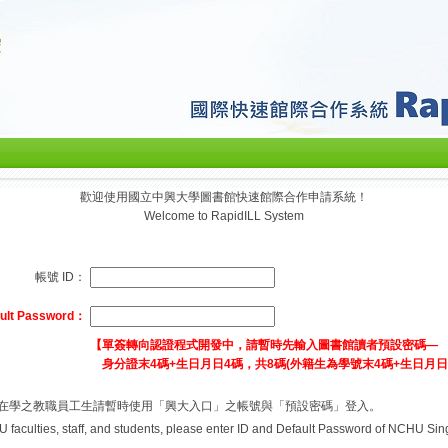
歡迎使用國立中興大學圖書館快速館際合作申請系統！
Welcome to RapidILL System
帳號 ID：
lt Password：
【單簽轉向認證程式開發中，請暫時先輸入圖書館讀者預設密碼—
身分證末4碼+生日月日4碼，共8碼(外籍生為學號末4碼+生日月日
/在學之教職員工生請暫時使用「興大入口」之帳號與「預設密碼」登入。
 faculties, staff, and students, please enter ID and Default Password of NCHU Sin